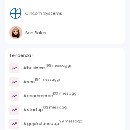
Cincom Systems
Son Bales
Tendenza !
198 messaggi
#business
184 messaggi
#seo
133 messaggi
#ecommerce
132 messaggi
#startup
99 messaggi
#gojekcloneapp