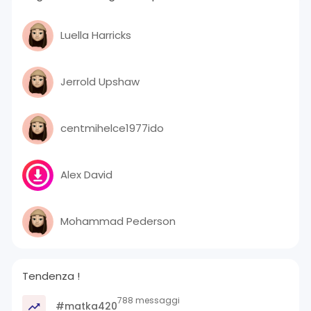
Luella Harricks
Jerrold Upshaw
centmihelce1977ido
Alex David
Mohammad Pederson
Tendenza !
788 messaggi
#matka420