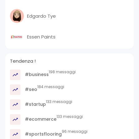
Edgardo Tye
Essen Paints
Tendenza !
198 messaggi
#business
184 messaggi
#seo
133 messaggi
#startup
133 messaggi
#ecommerce
96 messaggi
#sportsflooring