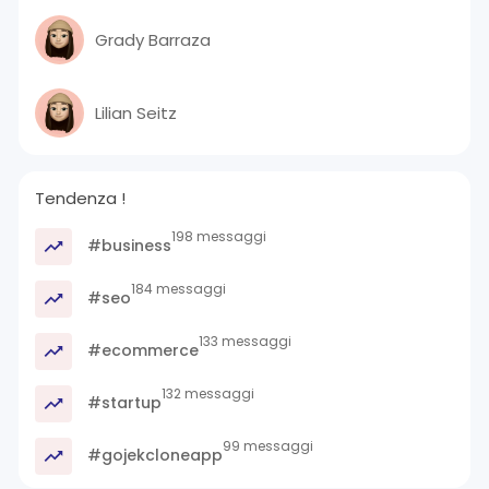
Grady Barraza
Lilian Seitz
Tendenza !
198 messaggi
#business
184 messaggi
#seo
133 messaggi
#ecommerce
132 messaggi
#startup
99 messaggi
#gojekcloneapp