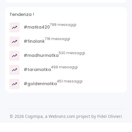
Tendenza !
788 messaggi
#matka420
718 messaggi
#finalank
530 messaggi
#madhurmatka
499 messaggi
#taramatka
451 messaggi
#goldenmatka
© 2026 Cogimpa, a Webionz.com project by Fidel Olivieri
Home
Su di noi
Contattaci
Privacy Policy
Questo sito Web utilizza i cookie per assicurarti di ottenere la
Condizioni d'uso
Richiedere un rimborso
Blog