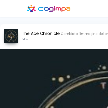
The Ace Chronicle
Cambiato l'immagine del pr
51 w