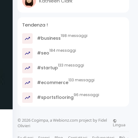
Kathleen Clark
Tendenza !
198 messaggi
#business
184 messaggi
#seo
133 messaggi
#startup
133 messaggi
#ecommerce
96 messaggi
#sportsflooring
© 2026 Cogimpa, a Webionz.com project by Fidel
Lingua
Olivieri
Su di noi
Scopri
Blog
Contattaci
Sviluppatori
Più