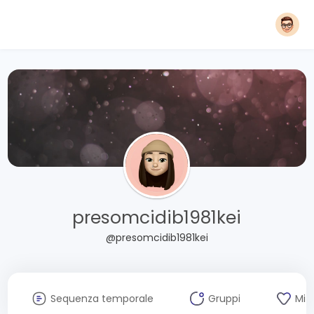
presomcidib1981kei
@presomcidib1981kei
Sequenza temporale
Gruppi
Mi 