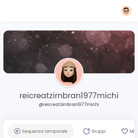
reicreatzirnbran1977michi
@reicreatzirnbran1977michi
Sequenza temporale
Gruppi
Mi 