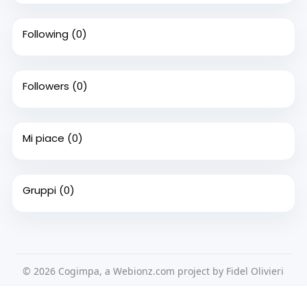
Following
(0)
Followers
(0)
Mi piace
(0)
Gruppi
(0)
© 2026 Cogimpa, a Webionz.com project by Fidel Olivieri
Home
Su di noi
Contattaci
Privacy Policy
Questo sito Web utilizza i cookie per assicurarti di ottenere la
Condizioni d'uso
Richiedere un rimborso
Blog