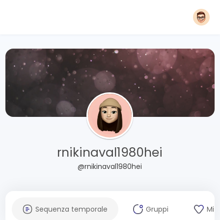
rnikinaval1980hei
@rnikinaval1980hei
Sequenza temporale
Gruppi
Mi 