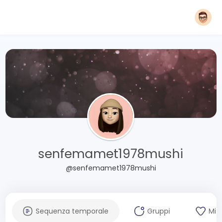
senfemamet1978mushi
@senfemamet1978mushi
Sequenza temporale
Gruppi
Mi 