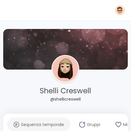
Shelli Creswell
@shellicreswell
Sequenza temporale
Gruppi
Mi 