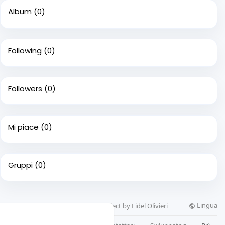
Album
(0)
Following
(0)
Followers
(0)
Mi piace
(0)
Gruppi
(0)
Lingua
© 2026 Cogimpa, a Webionz.com project by Fidel Olivieri
 web.
Per saperne di più