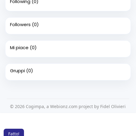
Following
(0)
Followers
(0)
Mi piace
(0)
Gruppi
(0)
© 2026 Cogimpa, a Webionz.com project by Fidel Olivieri
Home
Su di noi
Contattaci
Privacy Policy
Questo sito Web utilizza i cookie per assicurarti di ottenere la
Condizioni d'uso
Richiedere un rimborso
Blog
migliore esperienza sul nostro sito web.
Per saperne di più
Sviluppatori
Fatto!
Lingua