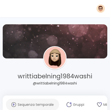
writtiabelning1984washi
@writtiabelning1984washi
Sequenza temporale
Gruppi
Mi 