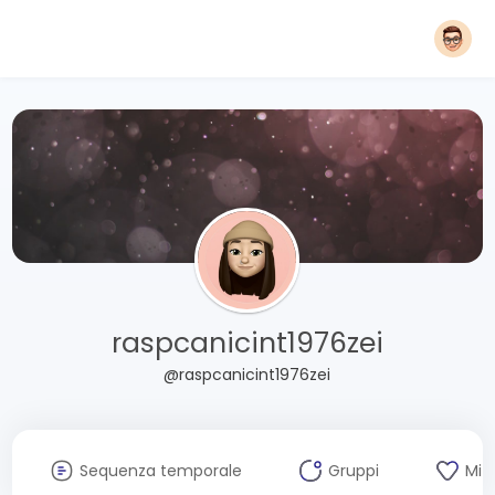
raspcanicint1976zei
@raspcanicint1976zei
Sequenza temporale
Gruppi
Mi 